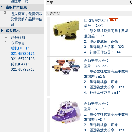
磁性水平尺
产地
C
索取样本信息
相关产品
进入页面，免费索取
您需要的产品样本信
自动安平水准仪
息
型号：DSZ2
购买提示
1、每公里往返测高差中数标
准偏差：±1.5
购买须知
2、望远镜成像：正像
联系信息：
3、望远镜放大倍率：32X
总机(TEL)：
4、补偿工作范围：±14′
021-65730171
021-65729118
自动安平水准仪
传真(FAX)：
型号：DSC332
021-65732715
1、每公里往返测高差中数标
准偏差：±1.5
2、望远镜成像：正像
3、望远镜放大倍率：32X
4、补偿工作范围：±14′
自动安平水准仪
型号：AT-G2
1、每公里往返测高差中数标
准偏差：±0.7
2、望远镜成像：正像
3、望远镜放大倍率：32X