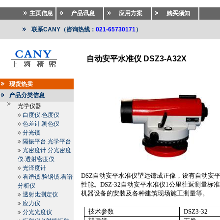
主页信息
产品讯息
应用方案
购买须知
联系CANY（咨询热线：
021-65730171
）
自动安平水准仪 DSZ3-A32X
测绘仪器
>>
测绘仪器
>>
水准仪.电子水准仪.激光水准
现货热卖
产品分类信息
光学仪器
白度仪.色度仪
色差计.测色仪
分光镜
隔振平台.光学平台
光密度计.分光密度
仪.透射密度仪
光泽度计
DSZ
自动安平水准仪望远镱成正像，设有自动安
看谱镜.验钢镜.看谱
性能。
DSZ-32
自动安平水准仪
1
公里
往返测量标
分析仪
机器设备的安装及各种建筑现场施工测量等。
透射比测定仪
应力仪
技术参数
DSZ3-32
分光光度仪