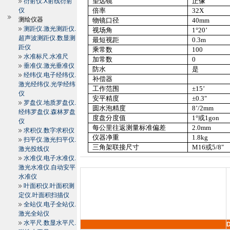
望远镜
正像
衍射仪.X射线衍射
仪
倍率
32X
测绘仪器
物镜口径
40mm
测距仪.激光测距仪.
视场角
1
°
20
’
超声波测距仪.数显测
最短视距
0.3m
距仪
乘常数
100
水准标尺.水准尺
加常数
0
垂准仪.激光垂准仪
防水
是
经纬仪.电子经纬仪.
补偿器
激光经纬仪.光学经纬
工作范围
±
15
’
仪
安平精度
±
0.3"
罗盘仪.地质罗盘仪.
圆水泡精度
8
’
/
2mm
经纬罗盘仪.森林罗盘
度盘分度值
1
°或
1gon
仪
每公里往返测量标准偏差
2.0mm
求积仪.数字求积仪
仪器净重
1.8kg
扫平仪.激光扫平仪.
三角架联接尺寸
M16
或
5/8"
激光投线仪
水准仪.电子水准仪.
激光水准仪.自动安平
水准仪
叶面积仪.叶面积测
定仪.叶面积扫描仪
全站仪.电子全站仪.
激光全站仪
水平尺.数显水平尺.