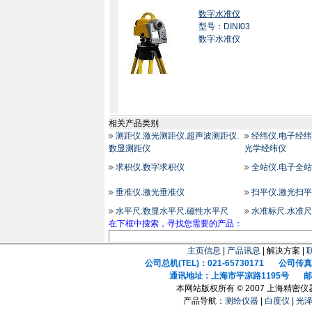
数字水准仪
型号：DINI03
数字水准仪
相关产品类别
测距仪.激光测距仪.超声波测距仪.
经纬仪.电子经纬
数显测距仪
光学经纬仪
求积仪.数字求积仪
全站仪.电子全站
垂准仪.激光垂准仪
扫平仪.激光扫平
水平尺.数显水平尺.磁性水平尺
水准标尺.水准尺
在下框中搜索，寻找您需要的产品：
主页信息
|
产品讯息
| 解决方案 |
公司总机(TEL)：021-65730171 公司传真(F
通讯地址：上海市平凉路1195号 邮政
本网站版权所有 © 2007 上海精密
产品导航：
测绘仪器
|
白度仪
|
光