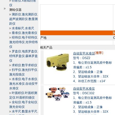
衍射仪.X射线衍射
仪
测绘仪器
测距仪.激光测距仪.
超声波测距仪.数显测
距仪
水准标尺.水准尺
垂准仪.激光垂准仪
经纬仪.电子经纬仪.
产地
C
激光经纬仪.光学经纬
仪
相关产品
罗盘仪.地质罗盘仪.
自动安平水准仪
经纬罗盘仪.森林罗盘
型号：DSZ2
仪
1、每公里往返测高差中数标
求积仪.数字求积仪
准偏差：±1.5
扫平仪.激光扫平仪.
2、望远镜成像：正像
激光投线仪
3、望远镜放大倍率：32X
水准仪.电子水准仪.
4、补偿工作范围：±14′
激光水准仪.自动安平
水准仪
自动安平水准仪
叶面积仪.叶面积测
型号：DSC332
定仪.叶面积扫描仪
1、每公里往返测高差中数标
全站仪.电子全站仪.
准偏差：±1.5
激光全站仪
2、望远镜成像：正像
水平尺.数显水平尺.
3、望远镜放大倍率：32X