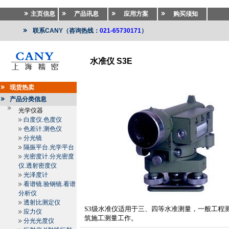
主页信息
产品讯息
应用方案
购买须知
联系CANY（咨询热线：
021-65730171
）
水准仪 S3E
测绘仪器
>>
测绘仪器
>>
水准仪.电子水准仪.激光水准
现货热卖
产品分类信息
光学仪器
白度仪.色度仪
色差计.测色仪
分光镜
隔振平台.光学平台
光密度计.分光密度
仪.透射密度仪
光泽度计
看谱镜.验钢镜.看谱
分析仪
透射比测定仪
S3
级水准仪适用于三、四等水准测量，一般工程
应力仪
筑施工测量工作。
分光光度仪