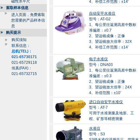
磁性水平尺
4、补偿工作范围：±14′
索取样本信息
自动安平水准仪
进入页面，免费索取
型号：AT-G2
您需要的产品样本信
1、每公里往返测高差中数标
息
准偏差：±0.7
购买提示
2、望远镜成像：正像
购买须知
3、望远镜放大倍率：32X
联系信息：
4、补偿工作范围：±14′
总机(TEL)：
021-65730171
电子水准仪
021-65729118
型号：DNA03
传真(FAX)：
1、每公里往返测高差中数标
021-65732715
准偏差：±0.3
2、望远镜成像：正像
3、望远镜放大倍率：24X
4、补偿范围：±10’
进口自动安平水准仪
型号：AT-7
可用于水准测量及地形、工
程、矿形等精密测量
水准仪
型号：S3
S3级水准仪适用于三、四等水