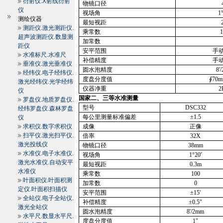
衍射仪.X射线衍射
物镜口径
仪
视场角
1
测绘仪器
最短视距
测距仪.激光测距仪.
乘常数
1
超声波测距仪.数显测
加常数
距仪
安平范围
手
水准标尺.水准尺
补偿精度
手
垂准仪.激光垂准仪
圆水泡精度
8'/
经纬仪.电子经纬仪.
度盘分度值
∮
70
激光经纬仪.光学经纬
仪器净重
2
仪
国家二、三等水准测量
罗盘仪.地质罗盘仪.
型号
DSC332
经纬罗盘仪.森林罗盘
每公里测量标准偏差
±
1.5
仪
求积仪.数字求积仪
成像
正像
扫平仪.激光扫平仪.
倍率
32X
激光投线仪
物镜口径
38mm
水准仪.电子水准仪.
视场角
1
°
20
′
激光水准仪.自动安平
最短视距
0.3m
水准仪
乘常数
100
叶面积仪.叶面积测
加常数
0
定仪.叶面积扫描仪
安平范围
±
15'
全站仪.电子全站仪.
补偿精度
±
0.5
″
激光全站仪
圆水泡精度
8'/
2mm
水平尺.数显水平尺.
度盘分度值
1
″