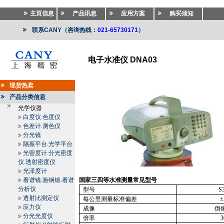
主页信息
产品讯息
应用方案
购买须知
联系CANY（咨询热线：
021-65730171
）
电子水准仪 DNA03
测绘仪器
>>
测绘仪器
>>
水准仪.电子水准仪.激光水准
现货热卖
产品分类信息
光学仪器
白度仪.色度仪
色差计.测色仪
分光镜
隔振平台.光学平台
光密度计.分光密度
仪.透射密度仪
光泽度计
看谱镜.验钢镜.看谱
国家三四等水准测量常见型号
分析仪
型号
S
透射比测定仪
每公里测量标准偏差
±
应力仪
成像
倒
分光光度仪
倍率
3