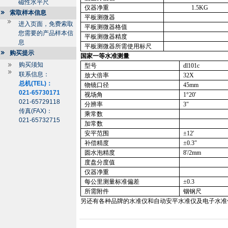
磁性水平尺
仪器净重
1.5KG
索取样本信息
平板测微器
进入页面，免费索取
平板测微器格值
您需要的产品样本信
平板测微器精度
息
平板测微器所需使用标尺
购买提示
国家一等水准测量
购买须知
型号
dl
101c
联系信息：
放大倍率
32X
总机(TEL)：
物镜口径
45mm
021-65730171
视场角
1
°
20
′
021-65729118
分辨率
3
″
传真(FAX)：
乘常数
021-65732715
加常数
安平范围
±
12'
补偿精度
±
0.3
″
圆水泡精度
8'/
2mm
度盘分度值
仪器净重
每公里测量标准偏差
±
0.3
所需附件
铟钢尺
另还有各种品牌的水准仪和自动安平水准仪及电子水准