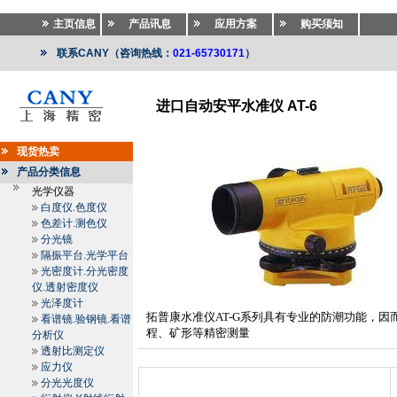
主页信息
产品讯息
应用方案
购买须知
联系CANY（咨询热线：
021-65730171
）
进口自动安平水准仪 AT-6
测绘仪器
>>
测绘仪器
>>
水准仪.电子水准仪.激光水准
现货热卖
产品分类信息
光学仪器
白度仪.色度仪
色差计.测色仪
分光镜
隔振平台.光学平台
光密度计.分光密度
仪.透射密度仪
光泽度计
拓普康水准仪
AT-G
系列具有专业的防潮功能，因
看谱镜.验钢镜.看谱
程、矿形等精密测量
分析仪
透射比测定仪
应力仪
分光光度仪