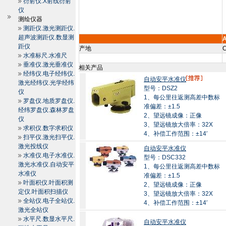
衍射仪.X射线衍射
仪
测绘仪器
测距仪.激光测距仪.
超声波测距仪.数显测
A
距仪
产地
C
水准标尺.水准尺
垂准仪.激光垂准仪
相关产品
经纬仪.电子经纬仪.
自动安平水准仪
激光经纬仪.光学经纬
型号：DSZ2
仪
1、每公里往返测高差中数标
罗盘仪.地质罗盘仪.
准偏差：±1.5
经纬罗盘仪.森林罗盘
2、望远镜成像：正像
仪
3、望远镜放大倍率：32X
求积仪.数字求积仪
4、补偿工作范围：±14′
扫平仪.激光扫平仪.
激光投线仪
自动安平水准仪
水准仪.电子水准仪.
型号：DSC332
激光水准仪.自动安平
1、每公里往返测高差中数标
水准仪
准偏差：±1.5
叶面积仪.叶面积测
2、望远镜成像：正像
定仪.叶面积扫描仪
3、望远镜放大倍率：32X
全站仪.电子全站仪.
4、补偿工作范围：±14′
激光全站仪
水平尺.数显水平尺.
自动安平水准仪