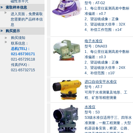
磁性水平尺
型号：AT-G2
索取样本信息
1、每公里往返测高差中数标
准偏差：±0.7
进入页面，免费索取
2、望远镜成像：正像
您需要的产品样本信
3、望远镜放大倍率：32X
息
4、补偿工作范围：±14′
购买提示
购买须知
电子水准仪
联系信息：
型号：DNA03
总机(TEL)：
1、每公里往返测高差中数标
021-65730171
准偏差：±0.3
021-65729118
2、望远镜成像：正像
传真(FAX)：
3、望远镜放大倍率：24X
021-65732715
4、补偿范围：±10’
进口自动安平水准仪
型号：AT-7
可用于水准测量及地形、工
程、矿形等精密测量
水准仪
型号：S3
S3级水准仪适用于三、四等水
准测量，一般工程测量，大型
机器设备安装，桥梁、公路、