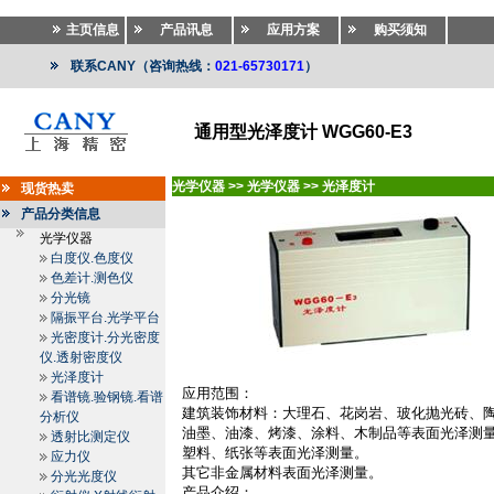
主页信息
产品讯息
应用方案
购买须知
联系CANY（咨询热线：
021-65730171
）
通用型光泽度计 WGG60-E3
光学仪器
>>
光学仪器
>>
光泽度计
现货热卖
产品分类信息
光学仪器
白度仪.色度仪
色差计.测色仪
分光镜
隔振平台.光学平台
光密度计.分光密度
仪.透射密度仪
光泽度计
应用范围：
看谱镜.验钢镜.看谱
建筑装饰材料：大理石、花岗岩、玻化抛光砖、
分析仪
油墨、油漆、烤漆、涂料、木制品等表面光泽测
透射比测定仪
塑料、纸张等表面光泽测量。
应力仪
其它非金属材料表面光泽测量。
分光光度仪
产品介绍：