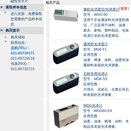
磁性水平尺
相关产品
索取样本信息
微机光泽度仪/光泽度计
进入页面，免费索取
型号：WGG-60
您需要的产品样本信
适用于非金属涂料光泽度的测
息
试，广泛应用于涂料、油漆、
购买提示
家具、家电、塑料制品、包装
装潢行业的光泽度测试。
购买须知
联系信息：
通用型光泽度计
总机(TEL)：
型号：MG6-F1
021-65730171
应用范围：
021-65729118
油漆、烤漆、涂料、油墨等涂
传真(FAX)：
覆材料表面的光泽测量。
021-65732715
石材专用光泽计
型号：MG6-SS
应用范围：
大理石、花岗石、水磨石等石
材表面的光泽测量。
WGG光泽计
型号：WGG60-E4
应用范围：
油墨、油漆、烤漆、涂料、木
制品等表面光泽测量。