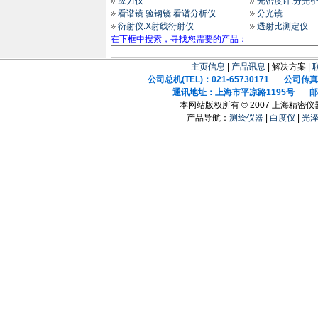
应力仪
光密度计.分光
看谱镜.验钢镜.看谱分析仪
分光镜
衍射仪.X射线衍射仪
透射比测定仪
在下框中搜索，寻找您需要的产品：
主页信息
|
产品讯息
| 解决方案 |
公司总机(TEL)：021-65730171 公司传真(F
通讯地址：上海市平凉路1195号 邮政
本网站版权所有 © 2007 上海精密
产品导航：
测绘仪器
|
白度仪
|
光