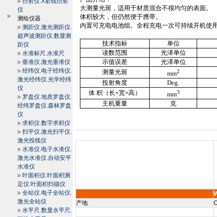
衍射仪.X射线衍射
大测量光斑，适用于材质混合不很均匀的表面。
仪
体积较大，但仍然便于携带。
测绘仪器
内置可充电电池组。全程充电一次可持续开机使
测距仪.激光测距仪.
超声波测距仪.数显测
技术指标
单位
距仪
读数范围
光泽单位
水准标尺.水准尺
示值误差
光泽单位
垂准仪.激光垂准仪
经纬仪.电子经纬仪.
测量光斑
2
mm
激光经纬仪.光学经纬
投射角度
Deg.
仪
体 积（长×宽×高）
3
mm
罗盘仪.地质罗盘仪.
主机重量
克
经纬罗盘仪.森林罗盘
仪
求积仪.数字求积仪
扫平仪.激光扫平仪.
激光投线仪
水准仪.电子水准仪.
激光水准仪.自动安平
水准仪
叶面积仪.叶面积测
定仪.叶面积扫描仪
全站仪.电子全站仪.
激光全站仪
产地
C
水平尺.数显水平尺.