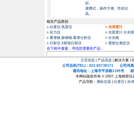
好。
便携式，操作方便。性价比
高。
相关产品类别
白度仪.色度仪
光泽度计
应力仪
光密度计.分光
看谱镜.验钢镜.看谱分析仪
分光镜
衍射仪.X射线衍射仪
透射比测定仪
在下框中搜索，寻找您需要的产品：
主页信息
|
产品讯息
| 解决方案 |
公司总机(TEL)：021-65730171 公司传真(F
通讯地址：上海市平凉路1195号 邮政
本网站版权所有 © 2007 上海精密
产品导航：
测绘仪器
|
白度仪
|
光