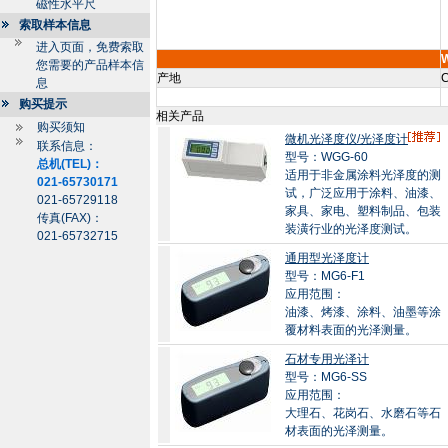
磁性水平尺
索取样本信息
进入页面，免费索取
您需要的产品样本信
产地
C
息
购买提示
相关产品
购买须知
微机光泽度仪/光泽度计
联系信息：
型号：WGG-60
总机(TEL)：
适用于非金属涂料光泽度的测
021-65730171
试，广泛应用于涂料、油漆、
021-65729118
家具、家电、塑料制品、包装
传真(FAX)：
装潢行业的光泽度测试。
021-65732715
通用型光泽度计
型号：MG6-F1
应用范围：
油漆、烤漆、涂料、油墨等涂
覆材料表面的光泽测量。
石材专用光泽计
型号：MG6-SS
应用范围：
大理石、花岗石、水磨石等石
材表面的光泽测量。