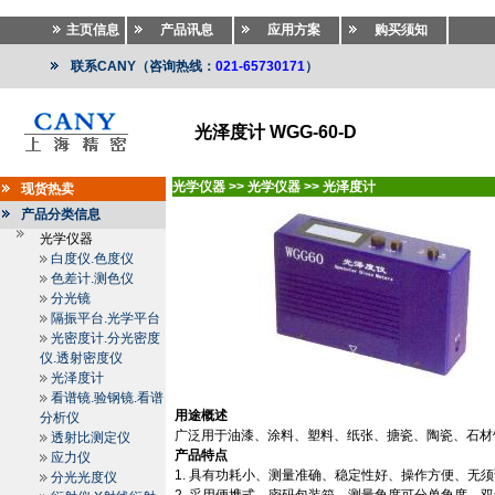
主页信息
产品讯息
应用方案
购买须知
联系CANY（咨询热线：
021-65730171
）
光泽度计 WGG-60-D
光学仪器
>>
光学仪器
>>
光泽度计
现货热卖
产品分类信息
光学仪器
白度仪.色度仪
色差计.测色仪
分光镜
隔振平台.光学平台
光密度计.分光密度
仪.透射密度仪
光泽度计
看谱镜.验钢镜.看谱
用途概述
分析仪
广泛用于油漆、涂料、塑料、纸张、搪瓷、陶瓷、石材
透射比测定仪
产品特点
应力仪
1.
具有功耗小、测量准确、稳定性好、操作方便、无须
分光光度仪