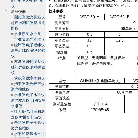
2.
采用便携式、密码包装箱。测量角度可分单角度、双
衍射仪.X射线衍射
3
．流线形外型设计，简洁的操作和较高的性价比。
仪
技术参数
测绘仪器
型号
WGG-60- A
WGG-60- B
测距仪.激光测距仪.
超声波测距仪.数显测
测量范围
0—
距仪
测量角度
60
单角度
水准标尺.水准尺
最小显值
0.1
1
垂准仪.激光垂准仪
示值误差
±
2
±
2.5
经纬仪.电子经纬仪.
零值误差
0.5
1
激光经纬仪.光学经纬
稳定度
0.5
1
仪
特点
通用型，无需调零，数据保持，
罗盘仪.地质罗盘仪.
线性好，密码包装箱。
经纬罗盘仪.森林罗盘
仪
求积仪.数字求积仪
型号
WGG60-S(C)
Ⅰ型
(
单角度
)
WG
扫平仪.激光扫平仪.
测量范围
0—1
激光投线仪
测量角度
60
单角度
水准仪.电子水准仪.
示值误差
±
1
激光水准仪.自动安平
测试重复性
小于±
0.4
水准仪
体积
170*85*45
叶面积仪.叶面积测
定仪.叶面积扫描仪
全站仪.电子全站仪.
激光全站仪
水平尺.数显水平尺.