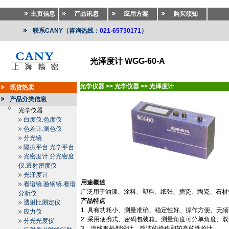
主页信息
产品讯息
应用方案
购买须知
联系CANY（咨询热线：
021-65730171
）
光泽度计 WGG-60-A
光学仪器
>>
光学仪器
>>
光泽度计
现货热卖
产品分类信息
光学仪器
白度仪.色度仪
色差计.测色仪
分光镜
隔振平台.光学平台
光密度计.分光密度
仪.透射密度仪
光泽度计
用途概述
看谱镜.验钢镜.看谱
广泛用于油漆、涂料、塑料、纸张、搪瓷、陶瓷、石材
分析仪
产品特点
透射比测定仪
1.
具有功耗小、测量准确、稳定性好、操作方便、无须
应力仪
2.
采用便携式、密码包装箱。测量角度可分单角度、双
分光光度仪
3
．流线形外型设计，简洁的操作和较高的性价比。