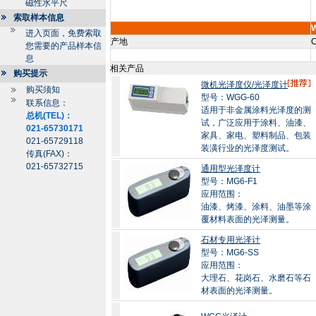
磁性水平尺
索取样本信息
进入页面，免费索取
产地
C
您需要的产品样本信
息
相关产品
购买提示
微机光泽度仪/光泽度计
购买须知
型号：WGG-60
联系信息：
适用于非金属涂料光泽度的测
总机(TEL)：
试，广泛应用于涂料、油漆、
021-65730171
家具、家电、塑料制品、包装
021-65729118
装潢行业的光泽度测试。
传真(FAX)：
021-65732715
通用型光泽度计
型号：MG6-F1
应用范围：
油漆、烤漆、涂料、油墨等涂
覆材料表面的光泽测量。
石材专用光泽计
型号：MG6-SS
应用范围：
大理石、花岗石、水磨石等石
材表面的光泽测量。