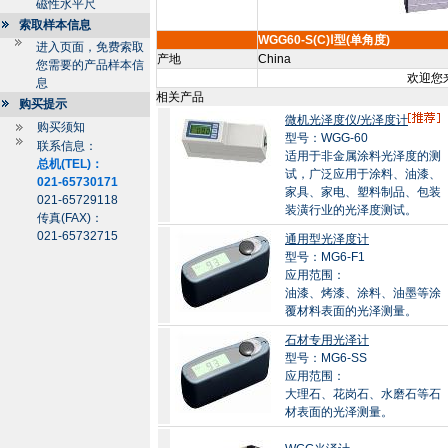
磁性水平尺
索取样本信息
WGG60-S(C)Ⅰ型(单角度)
进入页面，免费索取
产地
China
您需要的产品样本信
欢迎您来
息
相关产品
购买提示
微机光泽度仪/光泽度计
购买须知
型号：WGG-60
联系信息：
适用于非金属涂料光泽度的测
总机(TEL)：
试，广泛应用于涂料、油漆、
021-65730171
家具、家电、塑料制品、包装
021-65729118
装潢行业的光泽度测试。
传真(FAX)：
021-65732715
通用型光泽度计
型号：MG6-F1
应用范围：
油漆、烤漆、涂料、油墨等涂
覆材料表面的光泽测量。
石材专用光泽计
型号：MG6-SS
应用范围：
大理石、花岗石、水磨石等石
材表面的光泽测量。