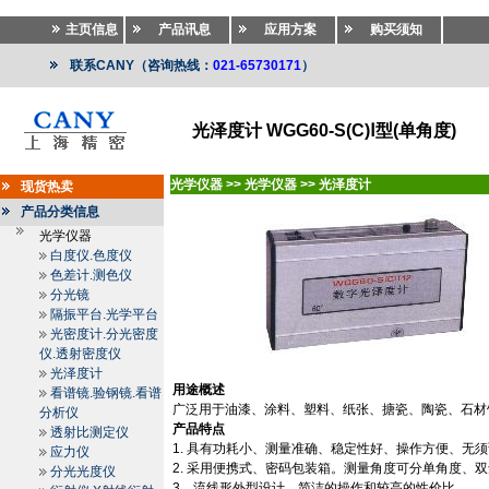
主页信息
产品讯息
应用方案
购买须知
联系CANY（咨询热线：
021-65730171
）
光泽度计 WGG60-S(C)Ⅰ型(单角度)
光学仪器
>>
光学仪器
>>
光泽度计
现货热卖
产品分类信息
光学仪器
白度仪.色度仪
色差计.测色仪
分光镜
隔振平台.光学平台
光密度计.分光密度
仪.透射密度仪
光泽度计
用途概述
看谱镜.验钢镜.看谱
广泛用于油漆、涂料、塑料、纸张、搪瓷、陶瓷、石材
分析仪
产品特点
透射比测定仪
1.
具有功耗小、测量准确、稳定性好、操作方便、无须
应力仪
2.
采用便携式、密码包装箱。测量角度可分单角度、双
分光光度仪
3
．流线形外型设计，简洁的操作和较高的性价比。