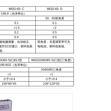
WGG-60- C
WGG-60- D
199.9
（光泽单位）
20
、
60
双角度
0.1
0.1
±
1.5
±
2
0.2
0.5
0.4
0.5
微电脑测量，自动校正。
双角度，无需调零带可充
配
RS232
接口，密码包装
电电池，密码包装箱。
箱。
G60-S(C)
Ⅱ
12
型
WGG20/60/85-S(C)
型
(
三角度
)
99.9GS
（光泽单位）
20/60/85
三角度
±
2
±
1
小于±
0.4
小于±
0.4
150*85*45
236*120*55