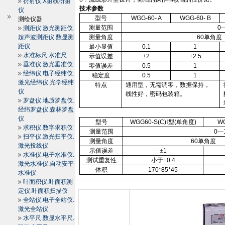
衍射仪.X射线衍射
技术参数
仪
型号
WGG-60- A
WGG-60- B
测绘仪器
测量范围
0—
测距仪.激光测距仪.
超声波测距仪.数显测
测量角度
60
单角度
距仪
最小显值
0.1
1
水准标尺.水准尺
示值误差
±
2
±
2.5
垂准仪.激光垂准仪
零值误差
0.5
1
经纬仪.电子经纬仪.
稳定度
0.5
1
激光经纬仪.光学经纬
特点
通用型，无需调零，数据保持，
仪
线性好，密码包装箱。
罗盘仪.地质罗盘仪.
经纬罗盘仪.森林罗盘
仪
型号
WGG60-S(C)
Ⅰ型
(
单角度
)
WG
求积仪.数字求积仪
测量范围
0—1
扫平仪.激光扫平仪.
测量角度
60
单角度
激光投线仪
示值误差
±
1
水准仪.电子水准仪.
测试重复性
小于±
0.4
激光水准仪.自动安平
体积
170*85*45
水准仪
叶面积仪.叶面积测
定仪.叶面积扫描仪
全站仪.电子全站仪.
激光全站仪
水平尺.数显水平尺.