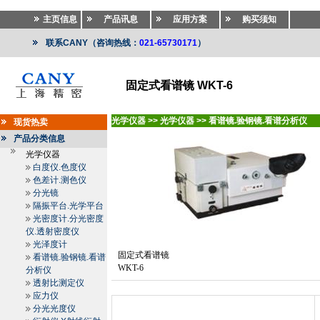
主页信息
产品讯息
应用方案
购买须知
联系CANY（咨询热线：
021-65730171
）
固定式看谱镜 WKT-6
光学仪器
>>
光学仪器
>>
看谱镜.验钢镜.看谱分析仪
现货热卖
产品分类信息
光学仪器
白度仪.色度仪
色差计.测色仪
分光镜
隔振平台.光学平台
光密度计.分光密度
仪.透射密度仪
光泽度计
固定式看谱镜
看谱镜.验钢镜.看谱
WKT-6
分析仪
透射比测定仪
应力仪
分光光度仪