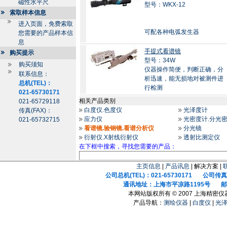
磁性水平尺
型号：WKX-12
索取样本信息
进入页面，免费索取
可配各种电弧发生器
您需要的产品样本信
息
手提式看谱镜
购买提示
型号：34W
购买须知
仪器操作简便，判断正确，分
联系信息：
析迅速，能无损地对被测件进
总机(TEL)：
行检测
021-65730171
相关产品类别
021-65729118
白度仪.色度仪
光泽度计
传真(FAX)：
应力仪
光密度计.分光
021-65732715
看谱镜.验钢镜.看谱分析仪
分光镜
衍射仪.X射线衍射仪
透射比测定仪
在下框中搜索，寻找您需要的产品：
主页信息
|
产品讯息
| 解决方案 |
公司总机(TEL)：021-65730171 公司传真(F
通讯地址：上海市平凉路1195号 邮政
本网站版权所有 © 2007 上海精密
产品导航：
测绘仪器
|
白度仪
|
光