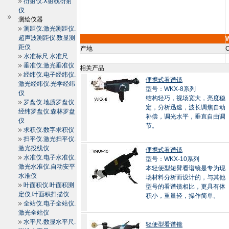
衍射仪.X射线衍射
仪
测绘仪器
测距仪.激光测距仪.
超声波测距仪.数显测
距仪
产地
C
水准标尺.水准尺
垂准仪.激光垂准仪
相关产品
经纬仪.电子经纬仪.
便携式看谱镜
激光经纬仪.光学经纬
型号：WKX-8系列
仪
结构轻巧，视场宽大，亮度稳
罗盘仪.地质罗盘仪.
定，分析迅速，波长调焦自动
经纬罗盘仪.森林罗盘
补偿，调光水平，垂直自由调
仪
节。
求积仪.数字求积仪
扫平仪.激光扫平仪.
激光投线仪
便携式看谱镜
水准仪.电子水准仪.
型号：WKX-10系列
激光水准仪.自动安平
本轻便型短臂看谱镜是专为现
水准仪
场材料分析而设计的，与其他
叶面积仪.叶面积测
型号的看谱镜相比，更具有体
定仪.叶面积扫描仪
积小，重量轻，操作简单。
全站仪.电子全站仪.
激光全站仪
水平尺.数显水平尺.
轻便型看谱镜