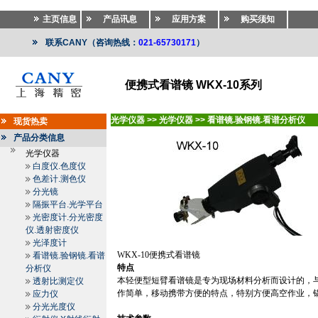
主页信息
产品讯息
应用方案
购买须知
联系CANY（咨询热线：
021-65730171
）
便携式看谱镜 WKX-10系列
光学仪器
>>
光学仪器
>>
看谱镜.验钢镜.看谱分析仪
现货热卖
产品分类信息
光学仪器
白度仪.色度仪
色差计.测色仪
分光镜
隔振平台.光学平台
光密度计.分光密度
仪.透射密度仪
光泽度计
WKX-10
便携式看谱镜
看谱镜.验钢镜.看谱
特点
分析仪
本轻便型短臂看谱镜是专为现场材料分析而设计的，
透射比测定仪
作简单，移动携带方便的特点，特别方便高空作业，
应力仪
分光光度仪