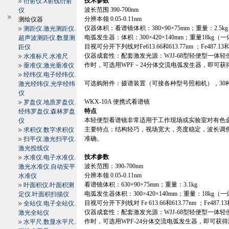
技术参数
衍射仪.X射线衍射
波长范围
390-700nm
仪
分辨本领
0.05-0.11nm
测绘仪器
仪器体积：看谱镜体积：
380
×
90
×
75mm
；重量：
2.5kg
测距仪.激光测距仪.
电弧发生器：体积：
300
×
420
×
140mm
；重量
18kg
（一
超声波测距仪.数显测
目视可分开下列线对
Fe613.66
和
613.77nm
；
Fe487.13
距仪
仪器成套性：配套激发光源：
WJJ-68
型轻便型一体轻
水准标尺.水准尺
作时，可选用
WPF
－
24
分体交流电弧发生器，即可获
垂准仪.激光垂准仪
经纬仪.电子经纬仪.
可选购附件：摄谱装置（可接各种型号照相机），
30
激光经纬仪.光学经纬
仪
WKX
-10A
便携式看谱镜
罗盘仪.地质罗盘仪.
特点
经纬罗盘仪.森林罗盘
本轻便型看谱镜非常适用于工作现场或实验室对有色
仪
主要特点：结构轻巧，视场宽大，亮度稳定，波长调
求积仪.数字求积仪
准确。
扫平仪.激光扫平仪.
激光投线仪
技术参数
水准仪.电子水准仪.
波长范围：
390-700nm
激光水准仪.自动安平
分辨本领
0.05-0.11nm
水准仪
看谱镜体积：
630
×
90
×
75mm
；重量：
3.1kg
叶面积仪.叶面积测
电弧发生器体积：
300
×
420
×
140mm
；重量：
18kg
（一
定仪.叶面积扫描仪
目视可分开下列线对
Fe 613.66
和
613.77nm
；
Fe487.13
全站仪.电子全站仪.
仪器成套性：配套激发光源：
WJJ-68
型轻便型一体轻
激光全站仪
作时，可选用
WPF-24
分体交流电弧发生器，即可获得
水平尺.数显水平尺.