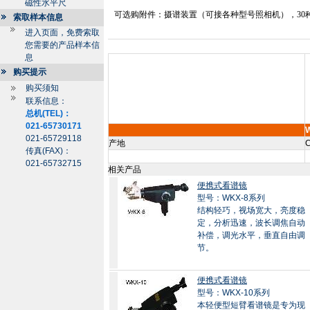
磁性水平尺
可选购附件：摄谱装置（可接各种型号照相机），
30
索取样本信息
进入页面，免费索取
您需要的产品样本信
息
购买提示
购买须知
联系信息：
总机(TEL)：
021-65730171
021-65729118
产地
C
传真(FAX)：
021-65732715
相关产品
便携式看谱镜
型号：WKX-8系列
结构轻巧，视场宽大，亮度稳
定，分析迅速，波长调焦自动
补偿，调光水平，垂直自由调
节。
便携式看谱镜
型号：WKX-10系列
本轻便型短臂看谱镜是专为现