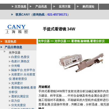
主页信息
产品讯息
应用方案
购买须知
联系CANY（咨询热线：
021-65730171
）
手提式看谱镜 34W
光学仪器
>>
光学仪器
>>
看谱镜.验钢镜.看谱分析仪
现货热卖
产品分类信息
光学仪器
白度仪.色度仪
色差计.测色仪
分光镜
隔振平台.光学平台
光密度计.分光密度
仪.透射密度仪
光泽度计
用途概述
看谱镜.验钢镜.看谱
手持式看谱镜
34W
用于发射光谱分析法确定被测件内含
分析仪
力建设、科学实验
……
中对合金钢及有色金属合金进行
透射比测定仪
施工现场对不易搬动、不能破坏的大型机件或度样进行
应力仪
贵重金属
.
仪器操作简便，判断正确，分析迅速，能无
分光光度仪
特点