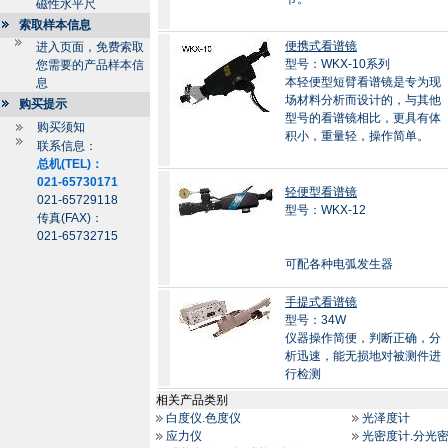
磁性水平尺
索取样本信息
便携式看谱镜
进入页面，免费索取
型号：WKX-10系列
您需要的产品样本信
本轻便型短臂看谱镜是专为现
息
场材料分析而设计的，与其他
购买提示
型号的看谱镜相比，更具有体
购买须知
积小，重量轻，操作简单。
联系信息：
总机(TEL)：
021-65730171
轻便型看谱镜
021-65729118
型号：WKX-12
传真(FAX)：
021-65732715
可配各种电弧发生器
手提式看谱镜
型号：34W
仪器操作简便，判断正确，分
析迅速，能无损地对被测件进
行检测
相关产品类别
白度仪.色度仪
光泽度计
应力仪
光密度计.分光