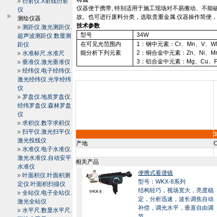
衍射仪.X射线衍射
仪器便于携带
,
特别适用于施工现场对不易搬动、不能
仪
故。也可进行废料分类，选取贵重金属
.
仪器操作简便
测绘仪器
技术参数
测距仪.激光测距仪.
型号
34W
超声波测距仪.数显测
在可见光范围内
1
：钢中元素：
Cr
、
Mn
、
V
、
W
距仪
能分析下列元素
2
：铜合金中元素：
Zn
、
Ni
、
M
水准标尺.水准尺
3
：铝合金中元素：
Mg
、
Cu
、
垂准仪.激光垂准仪
经纬仪.电子经纬仪.
激光经纬仪.光学经纬
仪
罗盘仪.地质罗盘仪.
经纬罗盘仪.森林罗盘
仪
求积仪.数字求积仪
扫平仪.激光扫平仪.
激光投线仪
产地
C
水准仪.电子水准仪.
激光水准仪.自动安平
相关产品
水准仪
便携式看谱镜
叶面积仪.叶面积测
型号：WKX-8系列
定仪.叶面积扫描仪
结构轻巧，视场宽大，亮度稳
全站仪.电子全站仪.
定，分析迅速，波长调焦自动
激光全站仪
补偿，调光水平，垂直自由调
水平尺.数显水平尺.
节。