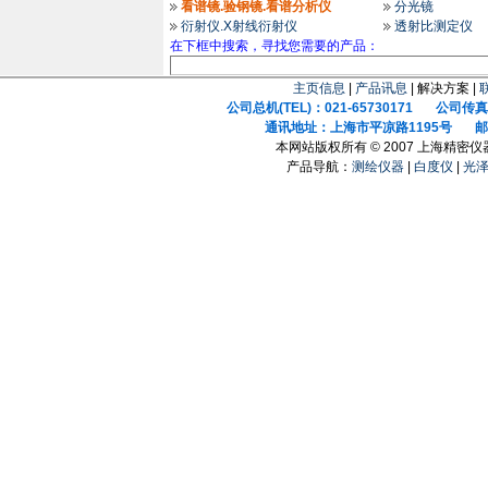
看谱镜.验钢镜.看谱分析仪
分光镜
衍射仪.X射线衍射仪
透射比测定仪
在下框中搜索，寻找您需要的产品：
主页信息
|
产品讯息
| 解决方案 |
公司总机(TEL)：021-65730171 公司传真(F
通讯地址：上海市平凉路1195号 邮政
本网站版权所有 © 2007 上海精密
产品导航：
测绘仪器
|
白度仪
|
光