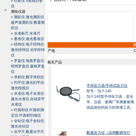
衍射仪.X射线衍射
仪
测绘仪器
测距仪.激光测距仪.
超声波测距仪.数显测
距仪
水准标尺.水准尺
垂准仪.激光垂准仪
经纬仪.电子经纬仪.
激光经纬仪.光学经纬
产地
C
仪
罗盘仪.地质罗盘仪.
相关产品
经纬罗盘仪.森林罗盘
仪
求积仪.数字求积仪
扫平仪.激光扫平仪.
手持应力器/手持式应力仪
激光投线仪
型号：SLY-140
水准仪.电子水准仪.
SLY-140型手持应力器，是光
激光水准仪.自动安平
学、仪器、玻璃厂等测量玻璃
水准仪
或晶体的内应力的简便工具。
叶面积仪.叶面积测
定仪.叶面积扫描仪
全站仪.电子全站仪.
激光全站仪
水平尺.数显水平尺.
数显应力仪（适用酿酒等行