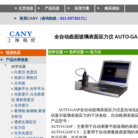
主页信息
产品讯息
应用方案
购买须知
联系CANY（咨询热线：
021-65730171
）
全自动曲面玻璃表面应力仪 AUTO-GAS
光学仪器
>>
光学仪器
>>
应力仪
现货热卖
产品分类信息
光学仪器
白度仪.色度仪
色差计.测色仪
分光镜
隔振平台.光学平台
光密度计.分光密度
仪.透射密度仪
光泽度计
AUTO-GASP
全自动玻璃表面应力仪是自动化
看谱镜.验钢镜.看谱
动显示玻璃表面应力的干涉条纹，自动检测表面
分析仪
产品型号：
透射比测定仪
AUTO-GASP
：主要用于自动测量平面玻璃的表面
应力仪
AUTO-GASP-CS
：主要用于自动测量曲面玻璃的
分光光度仪
产品应用：汽车玻璃。