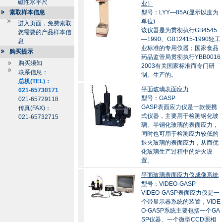
磁性水平尺
业）
索取样本信息
型号：LYY—85A(显示以度为
单位)
进入页面，免费索取
该仪器是为贯彻执行GB4545
您需要的产品样本信
—1990、GB12415-1990轻工
息
业标准的专用仪器；国家食品
购买提示
药品监管局贯彻执行YBB0016
购买须知
2003有关国家标准而专门研
联系信息：
制、生产的。
总机(TEL)：
平面玻璃表面应力
021-65730171
型号：GASP
021-65729118
GASP表面应力仪是一款便携
传真(FAX)：
式仪器，主要用于检测钢化玻
021-65732715
璃、半钢化玻璃的表面应力，
同时也可用于检测应力较低的
退火玻璃的表面应力，从而优
化玻璃生产过程中的炉火设
置。
平面玻璃表面应力仪成像系统
型号：VIDEO-GASP
VIDEO-GASP表面应力仪是一
个带显示器系统的装置，VIDE
O-GASP系统主要包括一个GA
SP仪器、一个微型CCD照相