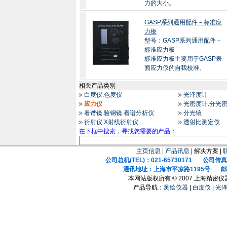
力的大小。
GASP系列通用配件－标准应
力板
型号：GASP系列通用配件－
标准应力板
标准应力板主要用于GASP表
面应力仪的自我校准。
相关产品类别
白度仪.色度仪
光泽度计
应力仪
光密度计.分光
看谱镜.验钢镜.看谱分析仪
分光镜
衍射仪.X射线衍射仪
透射比测定仪
在下框中搜索，寻找您需要的产品：
主页信息
|
产品讯息
| 解决方案 |
公司总机(TEL)：021-65730171 公司传真(F
通讯地址：上海市平凉路1195号 邮政
本网站版权所有 © 2007 上海精密
产品导航：
测绘仪器
|
白度仪
|
光