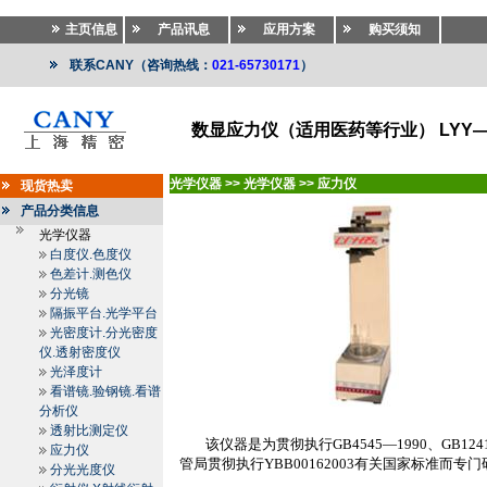
主页信息
产品讯息
应用方案
购买须知
联系CANY（咨询热线：
021-65730171
）
数显应力仪（适用医药等行业） LYY—8
光学仪器
>>
光学仪器
>>
应力仪
现货热卖
产品分类信息
光学仪器
白度仪.色度仪
色差计.测色仪
分光镜
隔振平台.光学平台
光密度计.分光密度
仪.透射密度仪
光泽度计
看谱镜.验钢镜.看谱
分析仪
透射比测定仪
该仪器是为贯彻执行
GB4545—1990
、
GB124
应力仪
管局贯彻执行
YBB00162003
有关国家标准而专门
分光光度仪