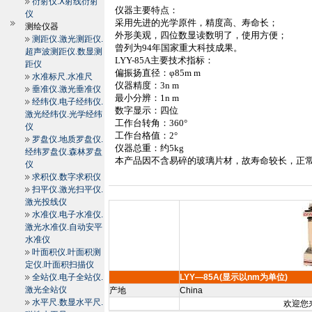
衍射仪.X射线衍射
仪器主要特点：
仪
采用先进的光学原件，精度高、寿命长；
测绘仪器
外形美观，四位数显读数明了，使用方便；
测距仪.激光测距仪.
曾列为
94
年国家重大科技成果。
超声波测距仪.数显测
LYY
-85A
主要技术指标：
距仪
偏振扬直径：
φ
85m
m
水准标尺.水准尺
仪器精度：
3n m
垂准仪.激光垂准仪
最小分辨：
1n m
经纬仪.电子经纬仪.
数字显示：四位
激光经纬仪.光学经纬
工作台转角：
360°
仪
工作台格值：
2°
罗盘仪.地质罗盘仪.
仪器总重：约
5kg
经纬罗盘仪.森林罗盘
本产品因不含易碎的玻璃片材，故寿命较长，正
仪
求积仪.数字求积仪
扫平仪.激光扫平仪.
激光投线仪
水准仪.电子水准仪.
激光水准仪.自动安平
水准仪
叶面积仪.叶面积测
定仪.叶面积扫描仪
全站仪.电子全站仪.
LYY—85A(显示以nm为单位)
激光全站仪
产地
China
水平尺.数显水平尺.
欢迎您来