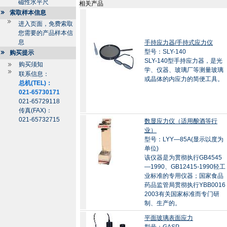
磁性水平尺
相关产品
索取样本信息
进入页面，免费索取
您需要的产品样本信
息
手持应力器/手持式应力仪
型号：SLY-140
购买提示
SLY-140型手持应力器，是光
购买须知
学、仪器、玻璃厂等测量玻璃
联系信息：
或晶体的内应力的简便工具。
总机(TEL)：
021-65730171
021-65729118
传真(FAX)：
021-65732715
数显应力仪（适用酿酒等行
业）
型号：LYY—85A(显示以度为
单位)
该仪器是为贯彻执行GB4545
—1990、GB12415-1990轻工
业标准的专用仪器；国家食品
药品监管局贯彻执行YBB0016
2003有关国家标准而专门研
制、生产的。
平面玻璃表面应力