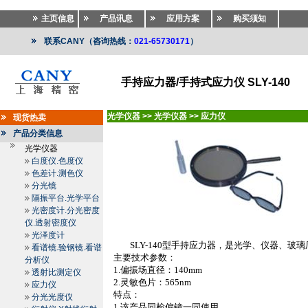
主页信息
产品讯息
应用方案
购买须知
联系CANY（咨询热线：
021-65730171
）
手持应力器/手持式应力仪 SLY-140
光学仪器
>>
光学仪器
>>
应力仪
现货热卖
产品分类信息
光学仪器
白度仪.色度仪
色差计.测色仪
分光镜
隔振平台.光学平台
光密度计.分光密度
仪.透射密度仪
光泽度计
SLY-140
型手持应力器，是光学、仪器、玻璃
看谱镜.验钢镜.看谱
主要技术参数：
分析仪
1.
偏振场直径：
140mm
透射比测定仪
2.
灵敏色片：
565nm
应力仪
特点：
分光光度仪
1.
该产品同检偏镜一同使用。