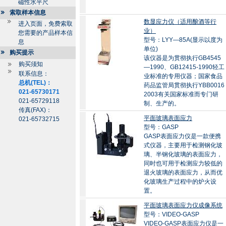
磁性水平尺
索取样本信息
数显应力仪（适用酿酒等行
进入页面，免费索取
业）
您需要的产品样本信
型号：LYY—85A(显示以度为
息
单位)
购买提示
该仪器是为贯彻执行GB4545
购买须知
—1990、GB12415-1990轻工
联系信息：
业标准的专用仪器；国家食品
总机(TEL)：
药品监管局贯彻执行YBB0016
021-65730171
2003有关国家标准而专门研
021-65729118
制、生产的。
传真(FAX)：
平面玻璃表面应力
021-65732715
型号：GASP
GASP表面应力仪是一款便携
式仪器，主要用于检测钢化玻
璃、半钢化玻璃的表面应力，
同时也可用于检测应力较低的
退火玻璃的表面应力，从而优
化玻璃生产过程中的炉火设
置。
平面玻璃表面应力仪成像系统
型号：VIDEO-GASP
VIDEO-GASP表面应力仪是一