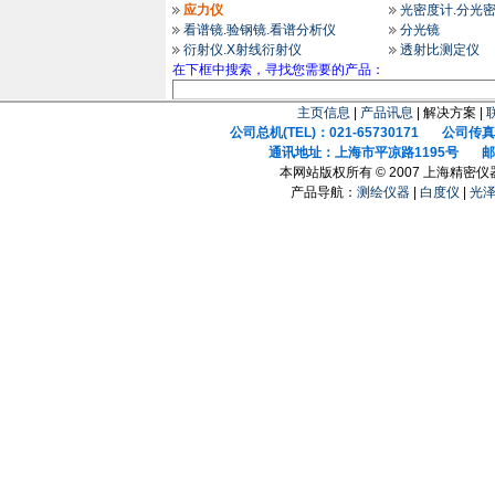
应力仪
光密度计.分光
看谱镜.验钢镜.看谱分析仪
分光镜
衍射仪.X射线衍射仪
透射比测定仪
在下框中搜索，寻找您需要的产品：
主页信息
|
产品讯息
| 解决方案 |
公司总机(TEL)：021-65730171 公司传真(F
通讯地址：上海市平凉路1195号 邮政
本网站版权所有 © 2007 上海精密
产品导航：
测绘仪器
|
白度仪
|
光