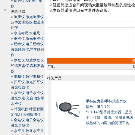
衍射仪.X射线衍射
2.
轻便简捷适合车间现场大批量玻璃制品的定性
仪
3.
本仪器采用进口光学器件寿命长。
测绘仪器
测距仪.激光测距仪.
超声波测距仪.数显测
距仪
水准标尺.水准尺
垂准仪.激光垂准仪
经纬仪.电子经纬仪.
激光经纬仪.光学经纬
仪
罗盘仪.地质罗盘仪.
S
经纬罗盘仪.森林罗盘
产地
C
仪
求积仪.数字求积仪
相关产品
扫平仪.激光扫平仪.
激光投线仪
水准仪.电子水准仪.
激光水准仪.自动安平
手持应力器/手持式应力仪
水准仪
型号：SLY-140
叶面积仪.叶面积测
SLY-140型手持应力器，是光
定仪.叶面积扫描仪
学、仪器、玻璃厂等测量玻璃
全站仪.电子全站仪.
或晶体的内应力的简便工具。
激光全站仪
水平尺.数显水平尺.