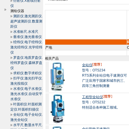
衍射仪.X射线衍射
仪
测绘仪器
测距仪.激光测距仪.
超声波测距仪.数显测
距仪
水准标尺.水准尺
垂准仪.激光垂准仪
经纬仪.电子经纬仪.
激光经纬仪.光学经纬
产地
C
仪
罗盘仪.地质罗盘仪.
相关产品
经纬罗盘仪.森林罗盘
全站仪
仪
型号：OTS234
求积仪.数字求积仪
RTS系列全站仪电子速测仪可
扫平仪.激光扫平仪.
广泛应用于国家和城市的三、
激光投线仪
四等三角控制测量
水准仪.电子水准仪.
激光水准仪.自动安平
工程型全站仪
水准仪
型号：OTS232
叶面积仪.叶面积测
特别适合各种施工领域。
定仪.叶面积扫描仪
全站仪.电子全站仪.
激光全站仪
水平尺.数显水平尺.