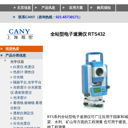
主页信息
产品讯息
应用方案
购买须知
联系CANY（咨询热线：
021-65730171
）
全站型电子速测仪 RTS432
测绘仪器
>>
测绘仪器
>>
全站仪.电子全站仪.激光全站
现货热卖
产品分类信息
光学仪器
白度仪.色度仪
色差计.测色仪
分光镜
隔振平台.光学平台
光密度计.分光密度
仪.透射密度仪
光泽度计
看谱镜.验钢镜.看谱
分析仪
透射比测定仪
RTS
系列全站型电子速测仪可广泛应用于国家和城
应力仪
梁、水利、矿山等方面的工程测量 也可用于建筑
分光光度仪
种工程测量。