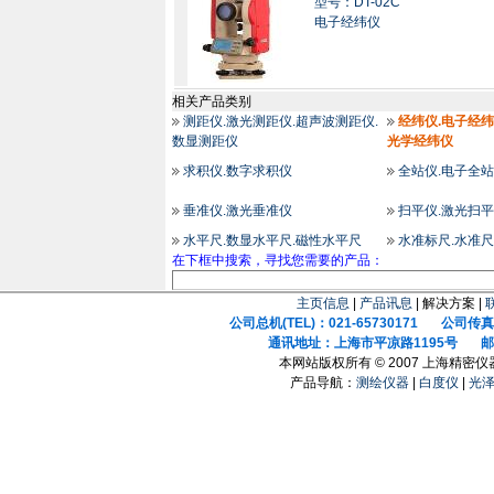
型号：DT-02C
电子经纬仪
相关产品类别
测距仪.激光测距仪.超声波测距仪.
经纬仪.电子经纬
数显测距仪
光学经纬仪
求积仪.数字求积仪
全站仪.电子全站
垂准仪.激光垂准仪
扫平仪.激光扫平
水平尺.数显水平尺.磁性水平尺
水准标尺.水准尺
在下框中搜索，寻找您需要的产品：
主页信息
|
产品讯息
| 解决方案 |
公司总机(TEL)：021-65730171 公司传真(F
通讯地址：上海市平凉路1195号 邮政
本网站版权所有 © 2007 上海精密
产品导航：
测绘仪器
|
白度仪
|
光