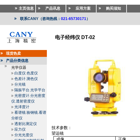
主页信息
产品讯息
应用方案
购买须知
联系CANY（咨询热线：
021-65730171
）
电子经纬仪 DT-02
测绘仪器
>>
测绘仪器
>>
经纬仪.电子经纬仪.激光经纬
现货热卖
产品分类信息
光学仪器
白度仪.色度仪
色差计.测色仪
分光镜
隔振平台.光学平台
光密度计.分光密度
仪.透射密度仪
光泽度计
看谱镜.验钢镜.看谱
分析仪
透射比测定仪
技术参数：
应力仪
望远镜
分光光度仪
成像
正像