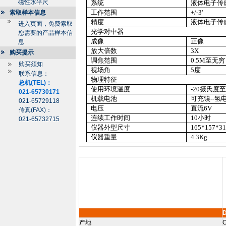
磁性水平尺
系统
液体电子传
工作范围
+/-3'
索取样本信息
精度
液体电子传
进入页面，免费索取
光学对中器
您需要的产品样本信
成像
正像
息
放大倍数
3X
购买提示
调焦范围
0.5M
至无穷
购买须知
视场角
5
度
联系信息：
物理特征
总机(TEL)：
使用环境温度
-20
摄氏度至
021-65730171
机载电池
可充镍
--
氢
021-65729118
电压
直流
6V
传真(FAX)：
连续工作时间
10
小时
021-65732715
仪器外型尺寸
165*157*
3
仪器重量
4.3Kg
D
产地
C