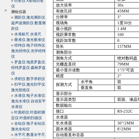
衍射仪.X射线衍射
放大倍率
30x
仪
有效孔径
45MM
测绘仪器
分辨率
3"
测距仪.激光测距仪.
视场角
1
度
30
分
超声波测距仪.数显测
距仪
最小视距
1.4M
水准标尺.水准尺
视距乘常数
100
垂准仪.激光垂准仪
视距加常数
0
经纬仪.电子经纬仪.
筒长
157MM
激光经纬仪.光学经纬
测角部分
仪
测角方式
绝对数码盘
罗盘仪.地质罗盘仪.
光栅盘直径
79MM
经纬罗盘仪.森林罗盘
最小显示读数
1"/5"
可选
仪
精度
2
“
求积仪.数字求积仪
水平角
双
扫平仪.激光扫平仪.
探测方式
垂直角
双
激光投线仪
显示部分
水准仪.电子水准仪.
显示器类型
双面、液晶
激光水准仪.自动安平
数据输出
水准仪
接口
RS
-232C
叶面积仪.叶面积测
水准器
定仪.叶面积扫描仪
长水准器
30"/
2MM
全站仪.电子全站仪.
圆水准器
8'/
2MM
激光全站仪
水平尺.数显水平尺.
自动垂直补尝器