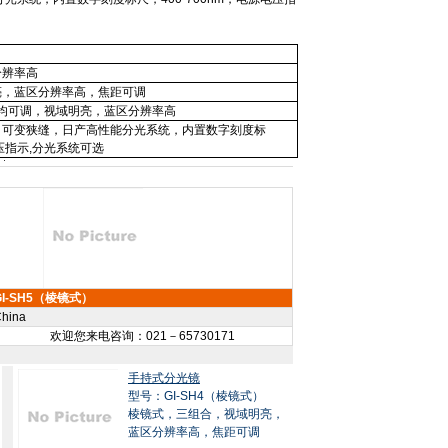
分辨率高
亮，蓝区分辨率高，焦距可调
均可调，视域明亮，蓝区分辨率高
，可变狭缝，日产高性能分光系统，内置数字刻度标
压指示
,
分光系统可选
GI-SH5（棱镜式）
hina
欢迎您来电咨询：021－65730171
手持式分光镜
型号：GI-SH4（棱镜式）
棱镜式，三组合，视域明亮，
蓝区分辨率高，焦距可调