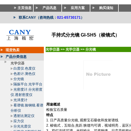
主页信息
产品讯息
应用方案
购买须知
联系CANY（咨询热线：
021-65730171
）
手持式分光镜 GI-SH5（棱镜式）
光学仪器
>>
光学仪器
>>
分光镜
现货热卖
产品分类信息
光学仪器
白度仪.色度仪
色差计.测色仪
分光镜
隔振平台.光学平台
光密度计.分光密度
仪.透射密度仪
光泽度计
用途概述
看谱镜.验钢镜.看谱
检验宝石质量
分析仪
特点
透射比测定仪
1.
日产高质量分光镜
,
观察宝石吸收和发射谱线
应力仪
2.
棱镜式，五组合
,
焦距
.
狭缝均可调，视域明亮，蓝区
分光光度仪
3
、双灯连续可调，光纤输出，可变狭缝，日产高性能