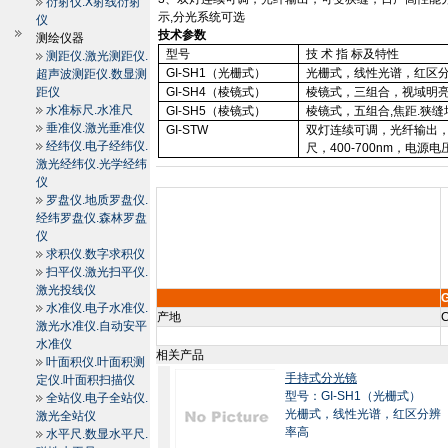
衍射仪.X射线衍射
示
,
分光系统可选
仪
技术参数
测绘仪器
型号
技
术
指
标及特性
测距仪.激光测距仪.
GI-SH1
（光栅式）
光栅式，线性光谱，红区
超声波测距仪.数显测
距仪
GI-SH4
（棱镜式）
棱镜式，三组合，视域明
水准标尺.水准尺
GI-SH5
（棱镜式）
棱镜式，五组合
,
焦距
.
狭缝
垂准仪.激光垂准仪
GI-STW
双灯连续可调，光纤输出
经纬仪.电子经纬仪.
尺，
400-700nm
，电源电
激光经纬仪.光学经纬
仪
罗盘仪.地质罗盘仪.
经纬罗盘仪.森林罗盘
仪
求积仪.数字求积仪
扫平仪.激光扫平仪.
激光投线仪
水准仪.电子水准仪.
产地
C
激光水准仪.自动安平
水准仪
相关产品
叶面积仪.叶面积测
手持式分光镜
定仪.叶面积扫描仪
型号：GI-SH1（光栅式）
全站仪.电子全站仪.
光栅式，线性光谱，红区分辨
激光全站仪
率高
水平尺.数显水平尺.